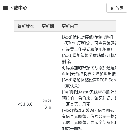
下载中心
首页
最新版本
更新期
更新内容
[Add]优化对接低功耗电池机
（更省电更稳定，可查看编码设置，
可设置工作模式和使用场景）
[Add]增加智能分屏功能(开机/视频管
删除/
对码添加时根据实际添加通道数进行分
Add]云台控制界面增加退出按钮
[Add]增加网络设置RTSP Server开关
（默认关）
[Del]删除Mstar无线NVR删除6种语
阿拉伯、希伯来、匈牙利语、越南语
2021-
v3.1.6.0
土耳其语、丹麦
3-6
[Mod]修改无线WIFI信号图标：
有信号无图像，信号显示一格；
无信号无图像，显示全部灰色且有红×
的信号图标